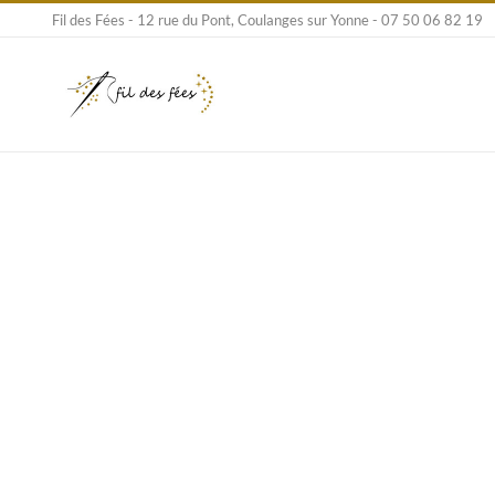
Passer
Fil des Fées - 12 rue du Pont, Coulanges sur Yonne - 07 50 06 82 19
au
contenu
Voi
l'i
agr