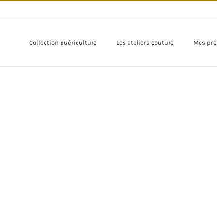
Collection puériculture
Les ateliers couture
Mes pre
r
mage
andie