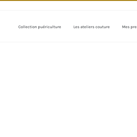
Collection puériculture
Les ateliers couture
Mes pre
r
mage
andie