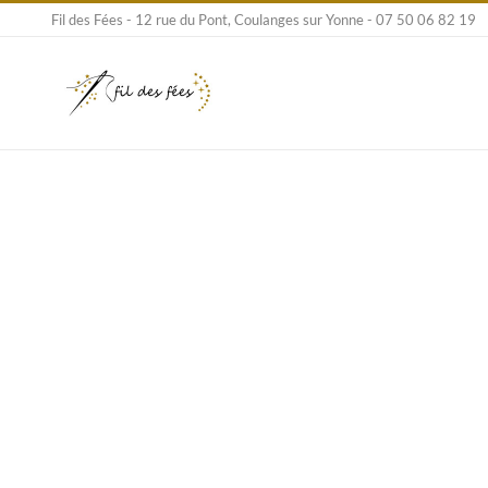
Passer
Fil des Fées - 12 rue du Pont, Coulanges sur Yonne - 07 50 06 82 19
au
contenu
Voi
l'i
agr