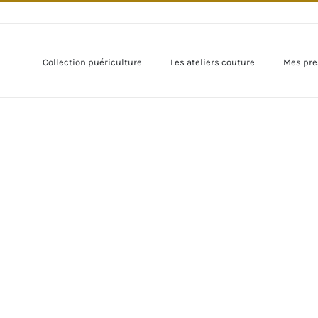
Collection puériculture
Les ateliers couture
Mes pre
r
mage
andie