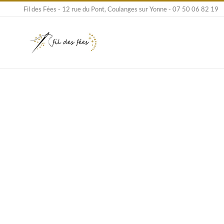
Passer
Fil des Fées - 12 rue du Pont, Coulanges sur Yonne - 07 50 06 82 19
au
contenu
Voi
l'i
agr