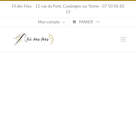
Passer
Fil des Fées - 12 rue du Pont, Coulanges sur Yonne - 07 50 06 82
au
19
contenu
Mon compte
PANIER
Voir
l'image
agrandie