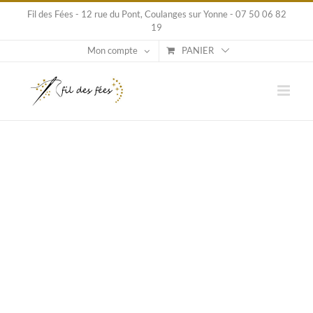
Passer
Fil des Fées - 12 rue du Pont, Coulanges sur Yonne - 07 50 06 82
au
19
contenu
Mon compte
PANIER
Voir
l'image
agrandie