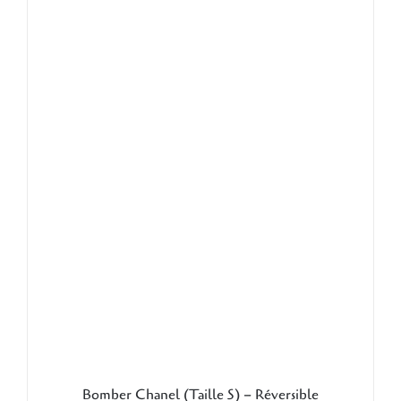
AJOUTER AU PANIER
/
DÉTAILS
Bomber Chanel (Taille S) – Réversible