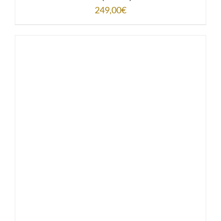
249,00
€
AJOUTER AU PANIER
/
DÉTAILS